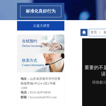
标准化良好行为
公益大讲堂
首页
》
在线预约
Online booking
联系方式
Contact information
地址：
山东省济南市市中区鲁
能领秀城
e中心4-2区2号楼
1208
电话：
0531-82976850
邮箱：
byxxzxfw@163.com