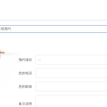
在线预约
预约项目
---
您的电话
您的邮箱
备注说明