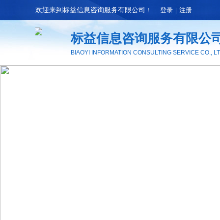
欢迎来到
标益信息咨询服务有限公司
登录
|
注册
​！
标益信息
咨
询服务有限公
BIAOYI INFORMATION CONSULTING SERVICE CO., LT